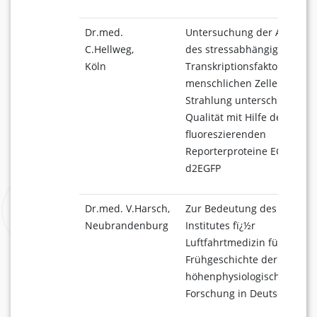
Dr.med.
Untersuchung der Aktivier
C.Hellweg,
des stressabhängigen
Köln
Transkriptionsfaktors NF-kB
menschlichen Zellen durch
Strahlung unterschiedliche
Qualität mit Hilfe der
fluoreszierenden
Reporterproteine EGFP und
d2EGFP
Dr.med. V.Harsch,
Zur Bedeutung des Hambu
Neubrandenburg
Institutes fï¿½r
Luftfahrtmedizin für die
Frühgeschichte der
höhenphysiologischen
Forschung in Deutschland