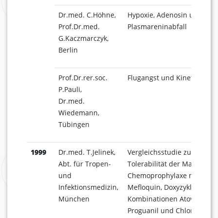
Dr.med. C.Höhne,
Hypoxie, Adenosin und
Prof.Dr.med.
Plasmareninabfall
G.Kaczmarczyk,
Berlin
Prof.Dr.rer.soc.
Flugangst und Kinetosen
P.Pauli,
Dr.med.
Wiedemann,
Tübingen
1999
Dr.med. T.Jelinek,
Vergleichsstudie zur
Abt. für Tropen-
Tolerabilität der Malaria-
und
Chemoprophylaxe mit
Infektionsmedizin,
Mefloquin, Doxyzyklin und 
München
Kombinationen Atovaquone
Proguanil und Chloroquin/