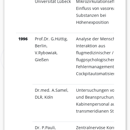
Universität Lübeck
Mikrozirkulationseffekte un
Einfluss von vasoreaktiven
Substanzen bei
Höhenexposition
1996
Prof.Dr. G.Hüttig,
Analyse der Mensch-Masch
Berlin,
Interaktion aus
V.Rybowiak,
flugmedizinischer /
Gießen
flugpsychologischer Sicht /
Fehlermanagement in der
Cockpitautomatisierung
Dr.med. A.Samel,
Untersuchungen von Jet-La
DLR, Köln
und Beanspruchung beim
Kabinenpersonal auf
transmeridianen Strecken
Dr. P.Pauli,
Zentralnervöse Korrelate d