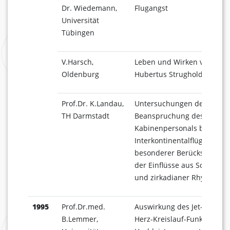
Dr. Wiedemann,
Flugangst
Universität
Tübingen
V.Harsch,
Leben und Wirken von
Oldenburg
Hubertus Strughold
Prof.Dr. K.Landau,
Untersuchungen der
TH Darmstadt
Beanspruchung des
Kabinenpersonals bei
Interkontinentalflügen- unt
besonderer Berücksichtigu
der Einflüsse aus Schichtar
und zirkadianer Rhythmik
1995
Prof.Dr.med.
Auswirkung des Jet-Lag auf
B.Lemmer,
Herz-Kreislauf-Funktionen 