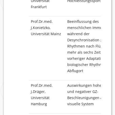
Universität
Hochleistungssportlern
Frankfurt
Prof.Dr.med.
Beeinflussung des
J.Konietzko,
menschlichen Immunsyste
Universität Mainz
während der
Desynchronisation zirkadia
Rhythmen nach Flügen übe
mehr als sechs Zeitzonen 
vorheriger Adaptation
biologischer Rhythmen an 
Abflugort
Prof.Dr.med.
Auswirkungen hoher positi
J.Dräger,
und negativer GZ-
Universität
Beschleunigungen auf das
Hamburg
visuelle System