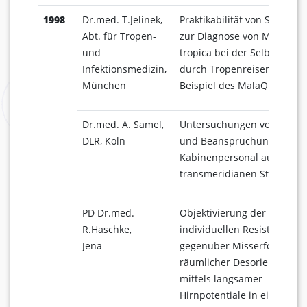
1998
Dr.med. T.Jelinek,
Praktikabilität von Schnellte
Abt. für Tropen-
zur Diagnose von Malaria
und
tropica bei der Selbsttestu
Infektionsmedizin,
durch Tropenreisende am
München
Beispiel des MalaQuick-Tes
Dr.med. A. Samel,
Untersuchungen von Jet-La
DLR, Köln
und Beanspruchung beim
Kabinenpersonal auf
transmeridianen Strecken
PD Dr.med.
Objektivierung der
R.Haschke,
individuellen Resistenz
Jena
gegenüber Misserfolg und
räumlicher Desorientierun
mittels langsamer
Hirnpotentiale in einer