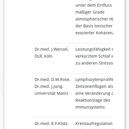
unter dem Einfluss geringer
mäßiger Grade
atmosphärischer Hypoxie a
der Basis tonischer und
evozierter Kohärenzen des
Dr.med. J.Wenzel,
Leistungsfähigkeit nach
DLR, Köln
verkürztem Schlaf im Vergl
zu anderen Stressoren
Dr.med. D.W.Rose,
Lymphozytenproliferation 
Dr.med. J.Jung,
Zeitzonenflügen als Hinwei
Universität Mainz
eine Veränderung der
Reaktionslage des
Immunsystems
Dr.med. K.F.Klotz,
Kreislaufregulation und