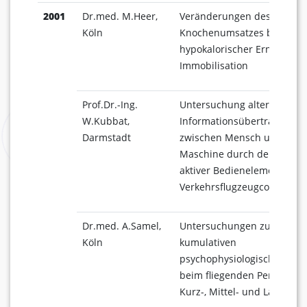
2001
Dr.med. M.Heer,
Veränderungen des
Köln
Knochenumsatzes bei
hypokalorischer Ernährung
Immobilisation
Prof.Dr.-Ing.
Untersuchung alternativer
W.Kubbat,
Informationsübertragungs
Darmstadt
zwischen Mensch und
Maschine durch den Einsat
aktiver Bedienelemente in
Verkehrsflugzeugcockpits
Dr.med. A.Samel,
Untersuchungen zu
Köln
kumulativen
psychophysiologischen Effe
beim fliegenden Personal a
Kurz-, Mittel- und Langstre