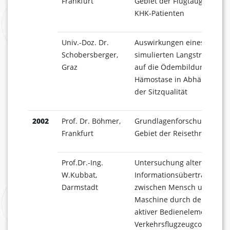
Frankfurt
Gebiet der Flugtauglichkeit
KHK-Patienten
Univ.-Doz. Dr.
Auswirkungen eines
Schobersberger,
simulierten Langstreckenfl
Graz
auf die Ödembildung und
Hämostase in Abhängigkeit
der Sitzqualität
2002
Prof. Dr. Böhmer,
Grundlagenforschung auf 
Frankfurt
Gebiet der Reisethrombose
Prof.Dr.-Ing.
Untersuchung alternativer
W.Kubbat,
Informationsübertragungs
Darmstadt
zwischen Mensch und
Maschine durch den Einsat
aktiver Bedienelemente in
Verkehrsflugzeugcockpits