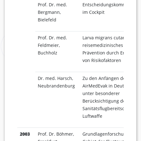
Prof. Dr. med.
Entscheidungskommunikat
Bergmann,
im Cockpit
Bielefeld
Prof. Dr. med.
Larva migrans cutana als
Feldmeier,
reisemedizinisches Problem
Buchholz
Prävention durch Erkennun
von Risikofaktoren
Dr. med. Harsch,
Zu den Anfängen des
Neubrandenburg
AirMedEvak in Deutschland
unter besonderer
Berücksichtigung der
Sanitätsflugbereitschaft de
Luftwaffe
2003
Prof. Dr. Böhmer,
Grundlagenforschung auf 