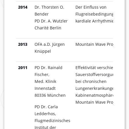
2014
Dr. Thorsten O.
Der Einfluss von
Bender
Flugreisebedingungen auf
PD Dr. A. Wutzler
kardiale Arrhythmien
Charité Berlin
2013
OFA a.D. Jürgen
Mountain Wave Projekt
Knüppel
2011
PD Dr. Rainald
Effektivität verschiedener
Fischer,
Sauerstoffversorgungssyst
Med. Klinik
bei chronischen
Innenstadt
Lungenerkrankungen in de
80336 München
Kabinenatmosphäre
Mountain Wave Projekt
PD Dr. Carla
Ledderhos,
Flugmedizinisches
Institut der