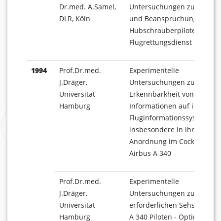
Dr.med. A.Samel,
Untersuchungen zur Belas
DLR, Köln
und Beanspruchung von
Hubschrauberpiloten im
Flugrettungsdienst
1994
Prof.Dr.med.
Experimentelle
J.Dräger,
Untersuchungen zur
Universität
Erkennbarkheit von
Hamburg
Informationen auf integrier
Fluginformationssystemen,
insbesondere in ihrer
Anordnung im Cockpit des
Airbus A 340
Prof.Dr.med.
Experimentelle
J.Dräger,
Untersuchungen zur
Universität
erforderlichen Sehschärfe 
Hamburg
A 340 Piloten - Optimierun