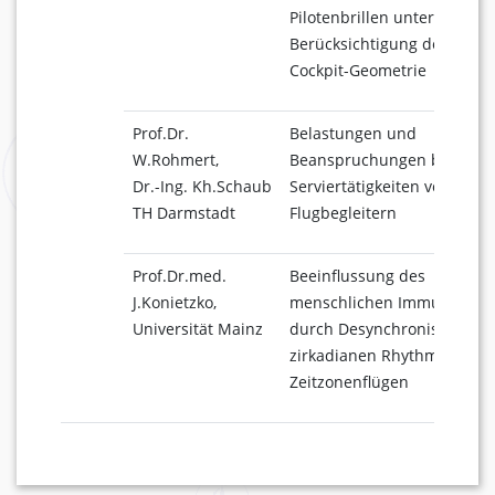
Pilotenbrillen unter
Berücksichtigung der spezi
Cockpit-Geometrie
Prof.Dr.
Belastungen und
W.Rohmert,
Beanspruchungen bei
Dr.-Ing. Kh.Schaub
Serviertätigkeiten von
TH Darmstadt
Flugbegleitern
Prof.Dr.med.
Beeinflussung des
J.Konietzko,
menschlichen Immunsyste
Universität Mainz
durch Desynchronisation d
zirkadianen Rhythmen bei
Zeitzonenflügen