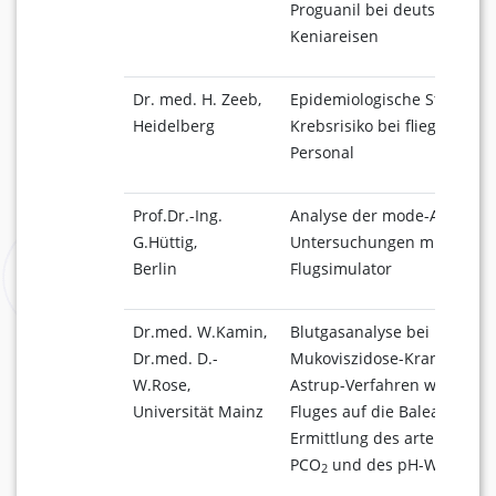
Proguanil bei deutschen
Keniareisen
Dr. med. H. Zeeb,
Epidemiologische Studie z
Heidelberg
Krebsrisiko bei fliegendem
Personal
Prof.Dr.-Ing.
Analyse der mode-Awarene
G.Hüttig,
Untersuchungen mit dem 
Berlin
Flugsimulator
Dr.med. W.Kamin,
Blutgasanalyse bei
Dr.med. D.-
Mukoviszidose-Kranken mit
W.Rose,
Astrup-Verfahren während
Universität Mainz
Fluges auf die Balearen zur
Ermittlung des arteriellen 
PCO
und des pH-Wertes
2