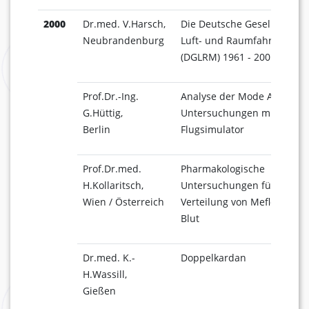
2000
Dr.med. V.Harsch,
Die Deutsche Gesellschaft f
Neubrandenburg
Luft- und Raumfahrtmedizi
(DGLRM) 1961 - 2001
Prof.Dr.-Ing.
Analyse der Mode Awarenes
G.Hüttig,
Untersuchungen mit dem 
Berlin
Flugsimulator
Prof.Dr.med.
Pharmakologische
H.Kollaritsch,
Untersuchungen für die
Wien / Österreich
Verteilung von Mefloquin i
Blut
Dr.med. K.-
Doppelkardan
H.Wassill,
Gießen