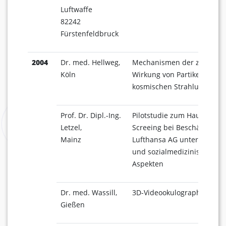
Luftwaffe
82242
Fürstenfeldbruck
2004
Dr. med. Hellweg,
Mechanismen der zelluläre
Köln
Wirkung von Partikeln in de
kosmischen Strahlung
Prof. Dr. Dipl.-Ing.
Pilotstudie zum Hautkrebs-
Letzel,
Screeing bei Beschäftigten 
Mainz
Lufthansa AG unter arbeits
und sozialmedizinischen
Aspekten
Dr. med. Wassill,
3D-Videookulographie
Gießen